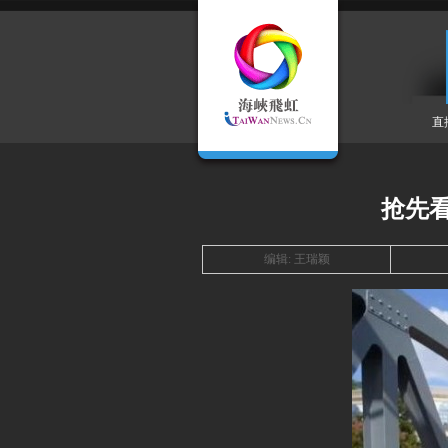
直
抢先看
编辑: 王瑞颖