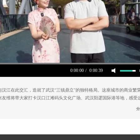
0:00:00
/
0:00:39
汉江在此交汇，造就了武汉“三镇鼎立”的独特格局。这座城市的商业繁荣
年张友维将带大家打卡汉口江滩码头文化广场、武汉阳逻国际港等地，感受
分