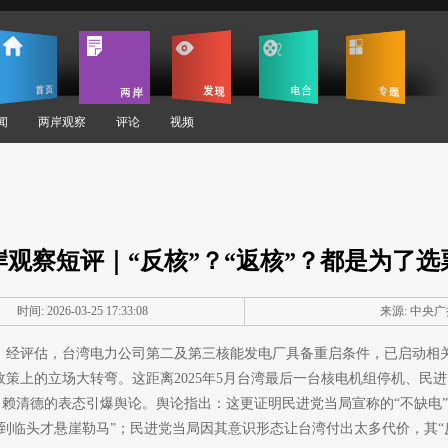
闻
两岸观察
评论
视频
岸观察短评｜“反核”？“返核”？都是为了选
时间: 2026-03-25 17:33:08
来源:
中央广
，经评估，台湾电力公司第二及第三核能发电厂具备重启条件，已启动相
上的立场大转弯。这距离2025年5月台湾最后一台核电机组停机、民进党
”，赖清德的表态引爆舆论。舆论指出：这更证明民进党当局宣称的“不缺电
到临头才悬崖勒马”；民进党当局因其意识形态让台湾付出太多代价，其“反核