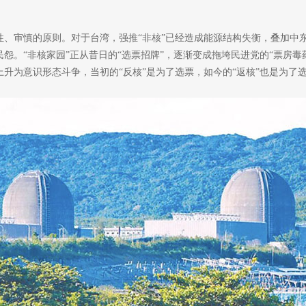
性、审慎的原则。对于台湾，强推“非核”已经造成能源结构失衡，叠加中
怨。“非核家园”正从昔日的“选票招牌”，逐渐变成拖垮民进党的“票房毒
升为意识形态斗争，当初的“反核”是为了选票，如今的“返核”也是为了