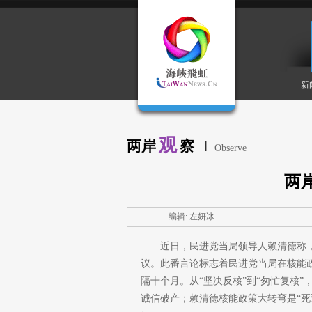
新
观
两岸
察
|
Observe
两
编辑: 左妍冰
近日，民进党当局领导人赖清德称
议。此番言论标志着民进党当局在核能政策
隔十个月。从“坚决反核”到“匆忙复核
诚信破产；赖清德核能政策大转弯是“死