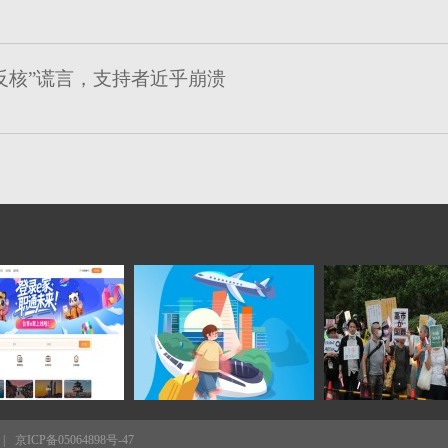
反核”谎言，支持者近乎崩溃
|
京ICP备05064898号-47