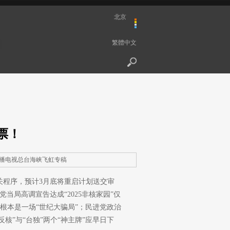
北京
繁體中文
票！
播电视总台海峡飞虹专稿
关程序，预计3月底将重启计划送交审
当局高调宣告达成“2025非核家园”仅
”根本是一场“世纪大骗局”；民进党政治
”与“台独”两个“神主牌”应早日下