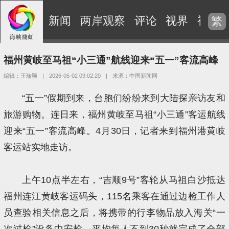
新闻
两岸观察
评论
视界
视频
繁
福州黄岐至马祖“小三通”航线迎来“五一”客流高峰
编辑：王瑞颖
|
2026-05-02 09:02:20
|
来源：中国新闻网
“五一”假期到来，台胞们纷纷来到大陆探亲访友和
旅游购物。连日来，福州黄岐至马祖“小三通”客运航线
迎来“五一”客流高峰。4月30日，记者来到福州港黄岐
客运站实地走访。
上午10点半左右，“吉顺9号”客轮从马祖白沙抵达
福州连江黄岐客运码头，115名乘客在通过边检工作人
员查验相关信息之后，将携带的行李物品放入海关“一
次过检”设备中安检，平均每人不到30秒就完成了全部