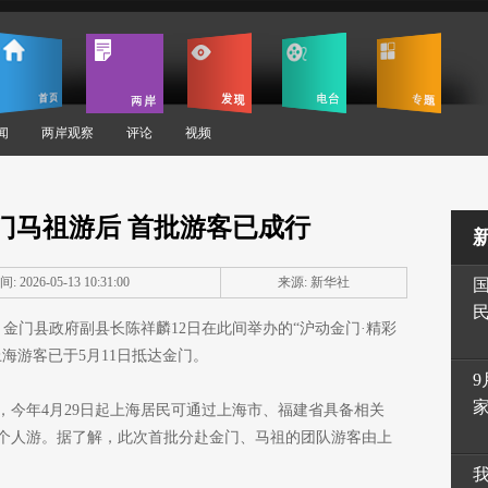
闻
两岸观察
评论
视频
门马祖游后 首批游客已成行
: 2026-05-13 10:31:00
来源: 新华社
）金门县政府副县长陈祥麟12日在此间举办的“沪动金门·精彩
海游客已于5月11日抵达金门。
9
，今年4月29日起上海居民可通过上海市、福建省具备相关
个人游。据了解，此次首批分赴金门、马祖的团队游客由上