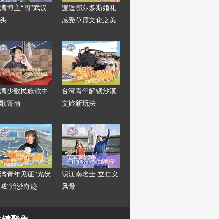
湾博主“闯”武汉
邂逅鄂尔多斯婚礼
头
感受草原文化之美
湾少数民族歌手
台湾青年解锁沙漠
歌寄情
文旅新玩法
湾青年见证“光伏
识江南名士 立仁义
城”治沙奇迹
风骨