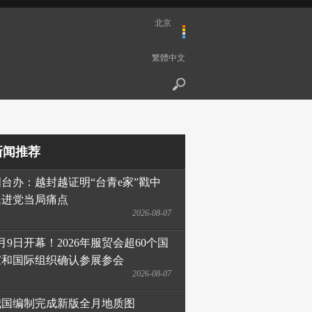
北京
繁體中文
新闻推荐
国台办：越封越证明“台青e家”戳中
民进党当局痛点
2026-08-07
月9日开幕！2026年服贸会超60个国
家和国际组织确认参展参会
2026-08-07
我国编制完成新版全月地质图