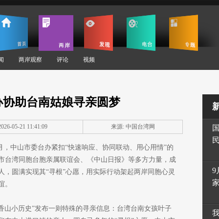
闻
两岸观察
评论
视频
办协助台南姑娘寻亲圆梦
26-05-21 11:41:09
来源: 中国台湾网
月至5月，中山市委台办紧扣“快速响应、协同联动、用心用情”的
市台湾同胞台胞亲属联谊会、《中山日报》等多方力量，成
9
人，圆满实现其“寻根”心愿，用实际行动架起两岸同胞心灵
谊。
台“香山小历史”发布一则特殊的寻亲信息：台湾台南女孩叶子