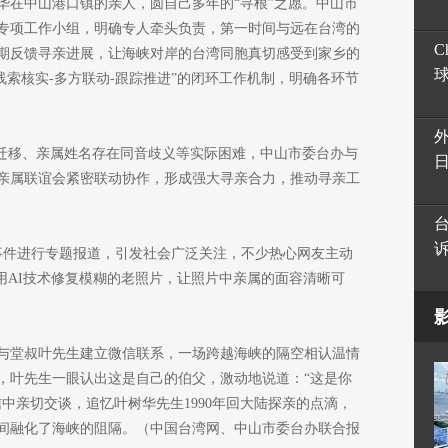
华在中山港口镇的亲人，圆自己多年的“寻根”之愿。中山市
专项工作小组，明确专人牵头负责，第一时间与远在台湾的
C
期反馈寻亲进展，让海峡对岸的台湾同胞真切感受到家乡的
线索核实-多方联动-跟踪推进”的闭环工作机制，明确各环节
籍迁移、亲属姓名存在同音歧义等实际困难，中山市委台办与
亲属联谊会紧密联动协作，形成强大寻亲合力，推动寻亲工
亲事件进行专题报道，引发社会广泛关注，不少热心网友主动
用AI技术修复模糊的老照片，让照片中亲属的面容清晰可
子与堂叔叶先生建立微信联系，一场跨越海峡的隔空相认温情
，叶先生一眼认出这是自己的伯父，激动地说道：“这是你
中亲切交谈，追忆叶树华先生1990年回大陆探亲的点滴，
间融化了海峡的阻隔。（中国台湾网、中山市委台办联合报