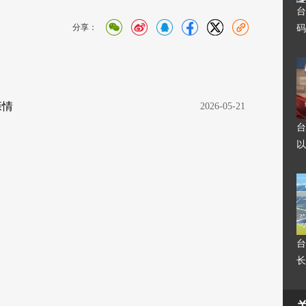
台
分享：
码
亲情
  2026-05-21
台
以
台
长