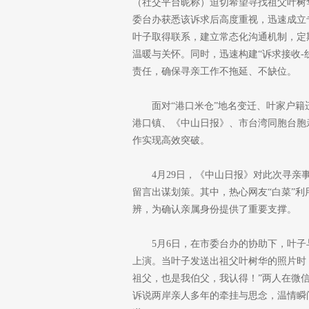
（社交平台昵称）迫切希望寻找祖父叶树
委台办获悉该诉求后高度重视，迅速成立
叶子取得联系，建立常态化沟通机制，定
温暖与关怀。同时，迅速构建“诉求接收-
责任，确保寻亲工作不拖延、不缺位。
面对“港口米仓”地名变迁、叶家户
港口镇、《中山日报》、市台湾同胞台胞
作实现高效突破。
4月29日，《中山日报》对此次寻
留言出谋划策。其中，热心网友“白菜”利
辨，为确认亲属身份提供了重要支撑。
5月6日，在市委台办的协助下，叶
上演。当叶子发送出祖父叶树华的照片时
祖父，也是我伯父，我认得！”两人在微信
诉说两岸亲人多年的牵挂与思念，温情瞬