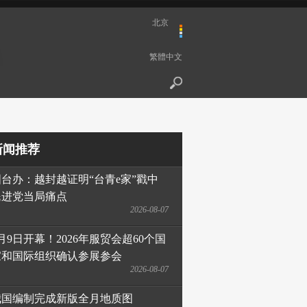
北京
繁體中文
新闻推荐
国台办：越封越证明“台青e家”戳中
民进党当局痛点
2026-08-07
月9日开幕！2026年服贸会超60个国
家和国际组织确认参展参会
2026-08-07
我国编制完成新版全月地质图