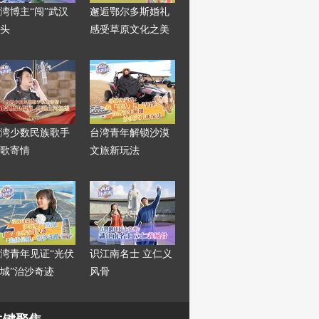
湾博主“闯”武汉
邂逅鄂尔多斯婚礼
头
感受草原文化之美
湾少数民族歌手
台湾青年解锁沙漠
歌寄情
文旅新玩法
湾青年见证“光伏
识江南名士 立仁义
城”治沙奇迹
风骨