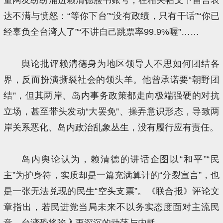
达不满与愤怒：“等你下台”“没有政绩，只有干话”“你已
经辜负全台湾人了”“不讲自己跳票率99.9%喔”……
舆论批评赖清德身为地区领导人不思如何团结各
界，反而扮演撕裂社会的领头羊。他曾承诺要“朝野团
结”，但其两岸、岛内事务政策都走向极端强硬的对抗
立场，甚至带头发动“大罢免”、操弄意识形态，导致两
岸关系恶化、岛内政治乱象丛生，没有履行应有责任。
岛内舆论认为，赖清德的讲话企图以“和平”“民
主”为护身符，实质却是一篇充满算计的“分裂宣言”，也
是一张无法兑现的民生“空头支票”。《联合报》评论文
章指出，若民进党当局未来不以务实态度面对主流民
意，台湾恐将陷入更深沉的动荡与内耗。