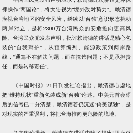
裸操作“两国论”，将大陆视为“境外敌对势力”。赖清德
漠视台湾地区的安全风险，继续以“台独”意识形态挑动
两岸对立，是将2300万台湾民众的安危推向更高风
险。台湾民众党发表声明，批评赖清德的讲话是精心包
装的“自我辩护”，从预算编列、能源政策到两岸路
线，“通篇不在解决问题，而在掩饰问题；不是承担责
任，而是转移责任”。
《中国时报》21日刊发社论指出，赖清德心虚地
把“维持现状”重新包装成新“台独”论述。中美元首会晤
后的信号已十分清楚，赖清德若仍沉迷“倚美谋独”，是
对现实的严重误判，将把台海推向更危险的境地。
岛内舆论批评，赖清德在讲话中除了提出“阻止外