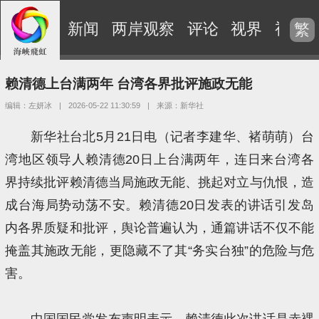
新闻
两岸观察
评论
视界
视频
繁
赖清德上台满两年 台湾各界批评施政无能
编辑：左妍冰
|
2026-05-22 11:30:59
|
来源：新华社
新华社台北5月21日电（记者李建华、褚萌萌）台
湾地区领导人赖清德20日上台满两年，连日来台湾各
界持续批评赖清德当局施政无能、挑起对立与仇恨，造
成台海局势动荡不安。赖清德20日发表的讲话引发岛
内各界质疑和批评，舆论普遍认为，通篇讲话不仅不能
掩盖其施政无能，更隐藏不了其“务实台独”的危险与危
害。
中国国民党发布声明表示，赖清德此次讲话是赤裸