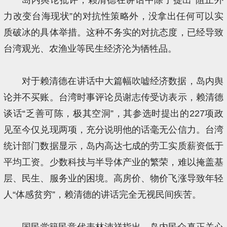
力改变台海现状”的对抗性策略外，没拿出任何可以实
质破冰的具体举措。这种不务实的对抗态度，已经导致
台湾观光、农渔业等民生经济沦为牺牲品。
对于赖清德在讲话中大篇幅吹嘘经济数据，岛内舆
论并不买账。台湾时事评论员谢志传受访表示，赖清德
谈话“乏善可陈，极其空洞”，其参选时提出的227项政
见至今仅兑现两项，充分说明他的话毫无公信力。台湾
统计部门数据显示，岛内高达七成的劳工实质薪资低于
平均工资。少数科技与半导体产业的繁荣，难以掩盖基
层、民生、服务业的困境。高房价、物价飞涨导致年轻
人“体感贫穷”，赖清德的讲话完全无视民间疾苦。
国民党籍民意代表林沛祥指出，岛内民众真正关心