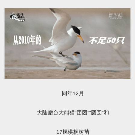
同年12月
大陆赠台大熊猫“团团”“圆圆”和
17棵珙桐树苗