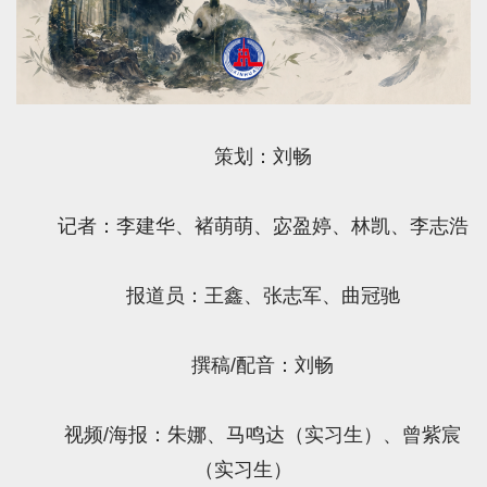
策划：刘畅
记者：李建华、褚萌萌、宓盈婷、林凯、李志浩
报道员：王鑫、张志军、曲冠驰
撰稿/配音：刘畅
视频/海报：朱娜、马鸣达（实习生）、曾紫宸
（实习生）