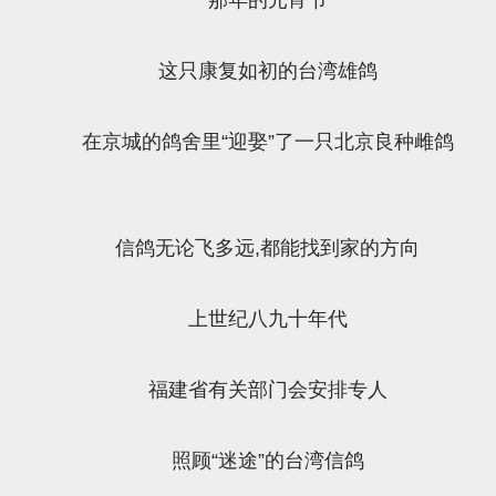
这只康复如初的台湾雄鸽
在京城的鸽舍里“迎娶”了一只北京良种雌鸽
信鸽无论飞多远,都能找到家的方向
上世纪八九十年代
福建省有关部门会安排专人
照顾“迷途”的台湾信鸽