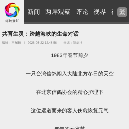
新闻
两岸观察
评论
视界
视频
繁
共育生灵：跨越海峡的生命对话
编辑：王瑞颖
|
2026-05-22 12:48:56
|
来源：新华社
1983年春节前夕
一只台湾信鸽闯入大陆北方冬日的天空
在北京信鸽协会的精心护理下
这位远道而来的客人伤愈恢复元气
那年的元宵节