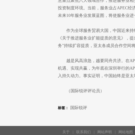
意重点聚焦八大领域合作，推进服务业相
投资制度环境。当前，服务业占APEC
未来10年服务业发展蓝图，将使服务业进
作为全球服务贸易大国，中国近来持
《关于推进服务业扩能提质的意见》，提出到
务”持续扩容提质，亚太各成员合作空间
越是风高浪急，越要同舟共济。在AP
机遇、实现共赢，为年底在深圳举行的A
入持久动力。事实证明，中国始终是亚太地
（国际锐评评论员）
国际锐评
标签：
关于
|
联系我们
|
网站声明
|
网站地图