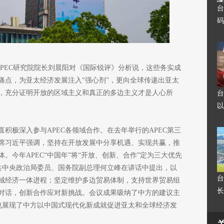
台
码
APEC研究院院长刘晨阳对《国际锐评》分析说，这些务实成
痛点，为亚太经济发展注入“强心剂”，更向全球传递出亚太
，充分证明开放的区域主义和真正的多边主义才是人心所
台
以
积极深入参与APEC各领域合作。在去年举行的APEC第三
席习近平强调，坚持在开放发展中分享机遇、实现共赢，推
。今年APEC“中国年”将“开放、创新、合作”定为三大优先
中共中央政治局委员、国务院副总理何立峰在讲话中提出，以
台
域经济一体进程；坚定维护多边贸易体制，支持世界贸易组
长
对话，创新合作应对新挑战。会议成果吸纳了中方的建议主
，也展现了中方以中国式现代化新成就促进亚太和全球经济发