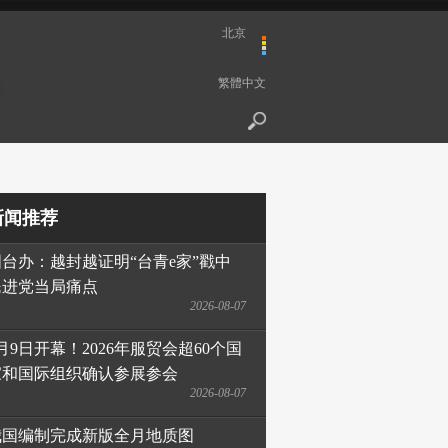
北京
繁體中文
新闻推荐
国台办：越封越证明“台青e家”戳中
民进党当局痛点
2026-08-07
月9日开幕！2026年服贸会超60个国
家和国际组织确认参展参会
2026-08-07
我国编制完成新版全月地质图