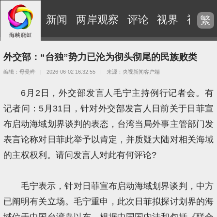
新闻
两岸观察
评论
视界
视频
繁
外交部：“台独”势力已沦为彻头彻尾的民族败类
编辑：母曼晔
|
2026-06-02 16:32:55
|
来源：央视新闻客户端
6月2日，外交部发言人毛宁主持例行记者会。有
记者问：5月31日，针对外交部发言人日前关于日菲宣
布启动海域划界谈判的表态，台湾当局外事主管部门发
表言论称对日菲此举予以肯定，并质疑大陆对相关海域
的主权权利。请问发言人对此有何评论?
毛宁表示，针对日菲宣布启动海域划界谈判，中方
已阐明有关立场。毛宁重申，此次日菲拟探讨划界的海
域位于中国台湾岛以东。根据中国国内法和包括《联合