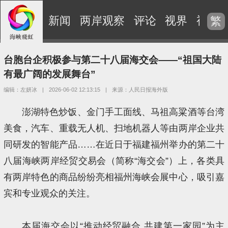
新闻
两岸观察
评论
视界
视频
繁
台胞台企积极参与第二十八届海交会——“祖国大陆
有最广阔的发展舞台”
编辑：左妍冰
|
2026-06-02 12:13:15
|
来源：人民日报海外版
澎湖特色炒饭、金门手工面线、马祖高粱酒等台湾
美食，汽车、重载无人机、扫地机器人等由两岸企业共
同研发的智能产品……在近日于福建福州举办的第二十
八届海峡两岸经贸交易会（简称“海交会”）上，各类具
有两岸特色的商品纷纷亮相福州海峡会展中心，吸引嘉
宾和专业观众的关注。
本届海交会以“推动经贸融合 共建第一家园”为主