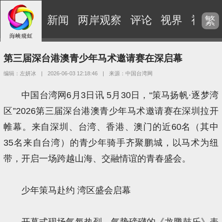
新闻
两岸观察
评论
视界
视频
繁
第三届深台港澳青少年马术邀请赛在深启幕
编辑：左妍冰
|
2026-06-03 12:18:46
|
来源：中国台湾网
中国台湾网6月3日讯 5月30日，“策马扬帆·逐梦湾
区”2026第三届深台港澳青少年马术邀请赛在深圳拉开
帷幕。来自深圳、台湾、香港、澳门的近60名（其中
35名来自台湾）的青少年骑手齐聚鹏城，以马术为纽
带，开启一场跨越山海、交融情谊的青春盛会。
少年策马赴约 湾区盛会启幕
开幕式现场气氛热烈。气势磅礴的《龙腾鼓乐》表