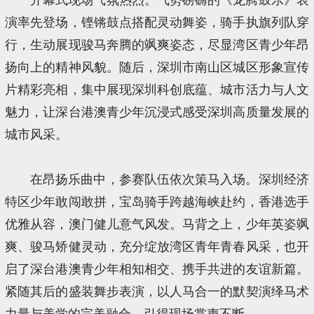
演率先登场，铿锵鼓点搭配灵动舞姿，骑手执旗列队穿
行，生动展现骏马奔腾的飒爽姿态，尽显湾区青少年昂
扬向上的精神风貌。随后，深圳市南山区城区形象宣传
片精彩亮相，集中展现深圳科创底蕴、城市活力与人文
魅力，让深台港澳青少年沉浸式感受深圳高质量发展的
城市风采。
在昂扬乐曲中，参赛队伍依次策马入场。深圳经济
特区少年敢闯敢拼，宝岛骑手跨越海峡赴约，香港选手
优雅从容，澳门健儿意气风发。马背之上，少年英姿飒
爽、骏马矫健灵动，充分绽放湾区青年青春风采，也开
启了深台港澳青少年相知相交、携手共进的友谊新篇。
紧随其后的盛装舞步表演，以人马合一的默契演绎马术
力量与美学的完美融合，引得现场掌声不断。