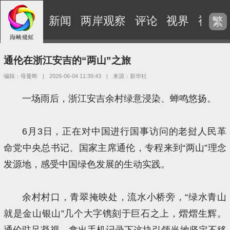
新闻
两岸观察
评论
视界
视频
繁
通伦在浙江安吉的“两山”之旅
编辑：母曼晔
|
2026-06-04 11:39:43
|
来源：新华社
一场雨后，浙江安吉余村绿意浸染、蝉鸣悠扬。
6月3日，正在对中国进行国事访问的老挝人民革
命党中央总书记、国家主席通伦，专程来到“两山”理念
发源地，感受中国绿色发展的生动实践。
余村村口，青翠掩映处，流水小桥旁，“绿水青山
就是金山银山”几个大字镌刻于巨石之上，熠熠生辉。
通伦驻足凝视，拿出手机记录下这块引领当地坚定不移