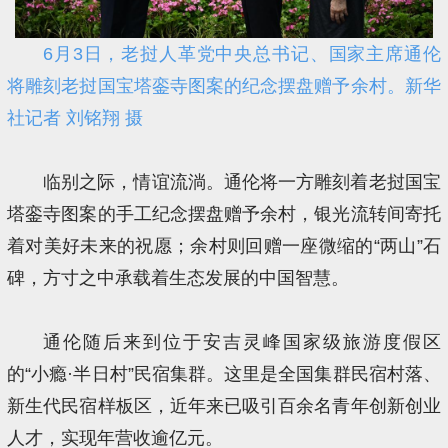
6月3日，老挝人革党中央总书记、国家主席通伦
将雕刻老挝国宝塔銮寺图案的纪念摆盘赠予余村。新华
社记者 刘铭翔 摄
临别之际，情谊流淌。通伦将一方雕刻着老挝国宝
塔銮寺图案的手工纪念摆盘赠予余村，银光流转间寄托
着对美好未来的祝愿；余村则回赠一座微缩的“两山”石
碑，方寸之中承载着生态发展的中国智慧。
通伦随后来到位于安吉灵峰国家级旅游度假区
的“小瘾·半日村”民宿集群。这里是全国集群民宿村落、
新生代民宿样板区，近年来已吸引百余名青年创新创业
人才，实现年营收逾亿元。