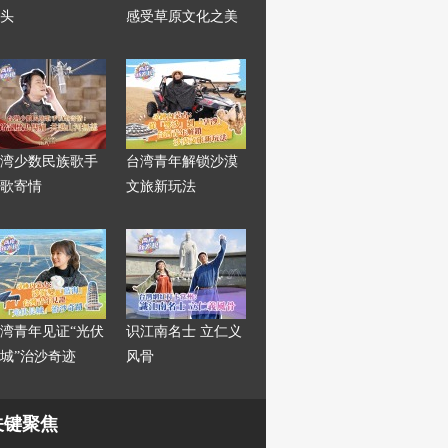
头
感受草原文化之美
湾少数民族歌手
台湾青年解锁沙漠
歌寄情
文旅新玩法
湾青年见证“光伏
识江南名士 立仁义
城”治沙奇迹
风骨
关键聚焦