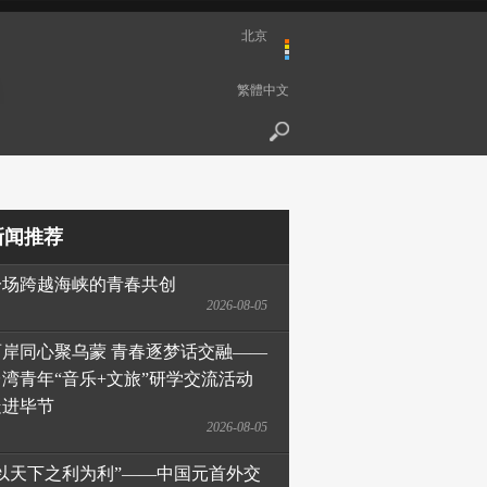
北京
繁體中文
新闻推荐
一场跨越海峡的青春共创
2026-08-05
两岸同心聚乌蒙 青春逐梦话交融——
台湾青年“音乐+文旅”研学交流活动
走进毕节
2026-08-05
“以天下之利为利”——中国元首外交