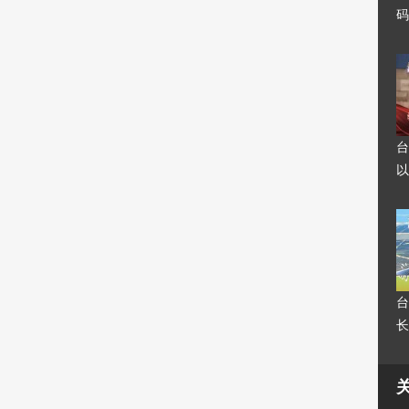
码
台
以
台
长