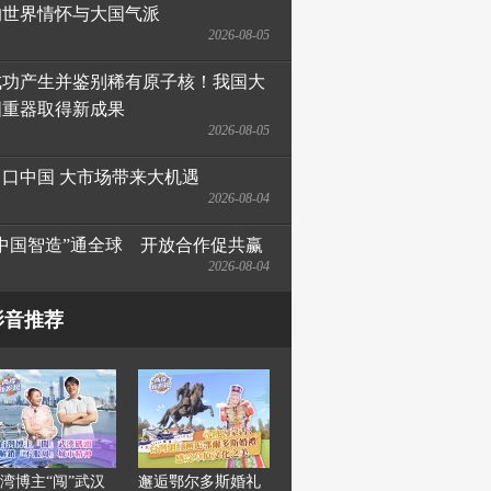
的世界情怀与大国气派
2026-08-05
成功产生并鉴别稀有原子核！我国大
国重器取得新成果
2026-08-05
出口中国 大市场带来大机遇
2026-08-04
“中国智造”通全球　开放合作促共赢
2026-08-04
影音推荐
湾博主“闯”武汉
邂逅鄂尔多斯婚礼