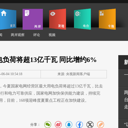
闻
两岸观察
评论
视频
负荷将超13亿千瓦 同比增约6%
06-04 10:54:18
来源: 央视新闻客户端
，今夏国家电网经营区最大用电负荷将超过13亿千瓦，比去
运行和电力可靠供应，国家电网加快保供能力建设，持续完
用，目前，168项迎峰度夏重点工程正在加快建设。
分享：