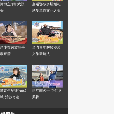
湾博主“闯”武汉
邂逅鄂尔多斯婚礼
头
感受草原文化之美
湾少数民族歌手
台湾青年解锁沙漠
歌寄情
文旅新玩法
湾青年见证“光伏
识江南名士 立仁义
城”治沙奇迹
风骨