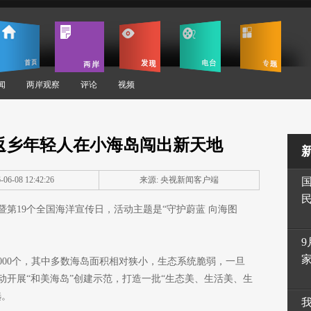
闻
两岸观察
评论
视频
返乡年轻人在小海岛闯出新天地
06-08 12:42:26
来源: 央视新闻客户端
暨第19个全国海洋宣传日，活动主题是“守护蔚蓝 向海图
9
000个，其中多数海岛面积相对狭小，生态系统脆弱，一旦
动开展“和美海岛”创建示范，打造一批“生态美、生活美、生
选。