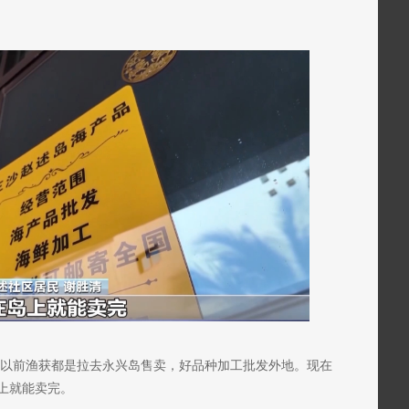
：以前渔获都是拉去永兴岛售卖，好品种加工批发外地。现在
上就能卖完。