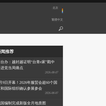
北京
繁體中文
新闻推荐
国台办：越封越证明“台青e家”戳中
民进党当局痛点
2026-08-07
月9日开幕！2026年服贸会超60个国
家和国际组织确认参展参会
2026-08-07
我国编制完成新版全月地质图