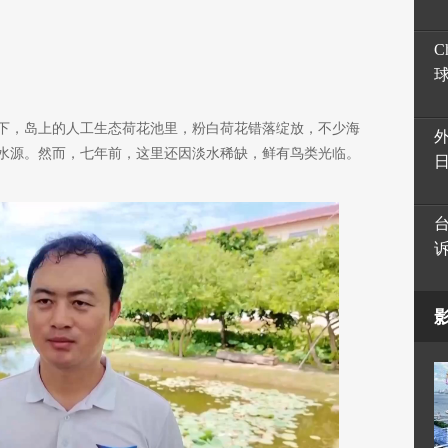
C
下，岛上的人工生态荷花池里，粉白荷花错落绽放，不少海
水源。然而，七年前，这里还因淡水稀缺，鲜有鸟类光临。