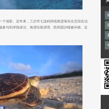
一个缩影。近年来，三沙市七连屿持续推进海岛生态综合治
极参与到岸线保洁、海漂垃圾清理、防风固沙植被补植、近