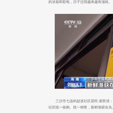
的冰箱和彩电，日子过得越来越有滋味。
三沙市七连屿赵述社区居民 谢胜清
社区统一收购、统一销售，新鲜渔获在岛