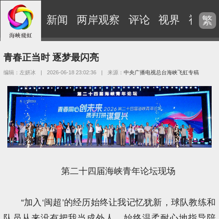
新闻
两岸观察
评论
视界
视频
繁
青春正当时 逐梦最闪亮
编辑：左妍冰
|
2026-06-18 23:02:36
|
来源：
中央广播电视总台海峡飞虹专稿
第二十四届海峡青年论坛现场
“加入‘闽超’的经历始终让我记忆犹新，球队教练和
队员从来没有把我当成外人，始终温柔耐心地指导陪