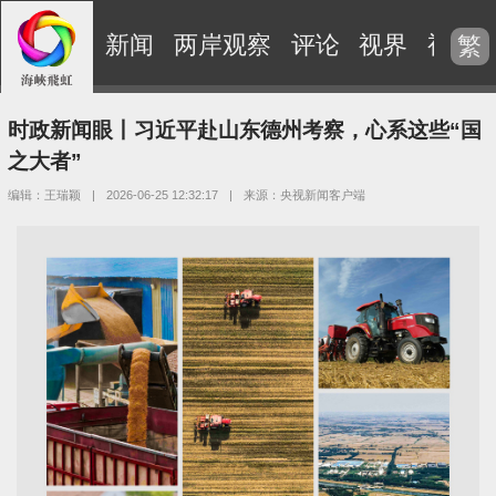
新闻
两岸观察
评论
视界
视频
繁
时政新闻眼丨习近平赴山东德州考察，心系这些“国
之大者”
编辑：王瑞颖
|
2026-06-25 12:32:17
|
来源：央视新闻客户端