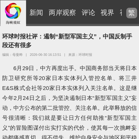
新闻
两岸观察
评论
视界
视频
繁
环球时报社评：遏制“新型军国主义”，中国反制手
段还有很多
编辑：母曼晔
|
2026-06-30 16:13:51
|
来源：环球时报
6月29日，中方再度出手。中国商务部当天将日本
防卫研究所等20家日本实体列入管控名单、将三井
E&S株式会社等20家日本实体列入关注名单。这是继
今年2月24日之后，为坚决遏制日本“新型军国主义”妄
动，中方公布的第二批管控、关注名单。此举释放的信
号很清晰：我们就是要让日方任何助推“新型军国主
义”的冒险图谋付出实打实的代价，使其每一次挑衅妄
动都痛感真切、得不偿失。维护自身安全与地区和平稳