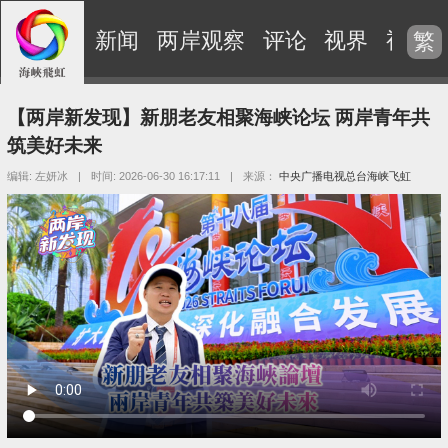
新闻
两岸观察
评论
视界
视频
繁
【两岸新发现】新朋老友相聚海峡论坛 两岸青年共
筑美好未来
编辑: 左妍冰
|
时间: 2026-06-30 16:17:11
|
来源：
中央广播电视总台海峡飞虹