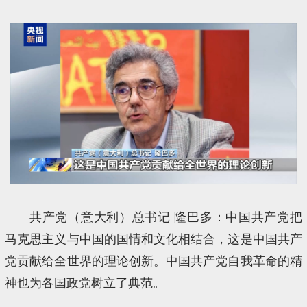
共产党（意大利）总书记 隆巴多：中国共产党把
马克思主义与中国的国情和文化相结合，这是中国共产
党贡献给全世界的理论创新。中国共产党自我革命的精
神也为各国政党树立了典范。