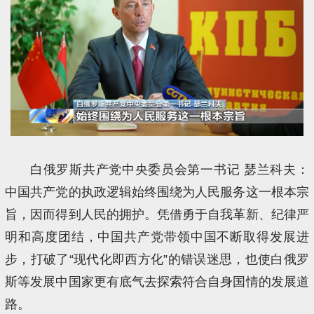
白俄罗斯共产党中央委员会第一书记 瑟兰科夫：
中国共产党的执政逻辑始终围绕为人民服务这一根本宗
旨，因而得到人民的拥护。凭借勇于自我革新、纪律严
明和高度团结，中国共产党带领中国不断取得发展进
步，打破了“现代化即西方化”的错误迷思，也使白俄罗
斯等发展中国家更有底气去探索符合自身国情的发展道
路。