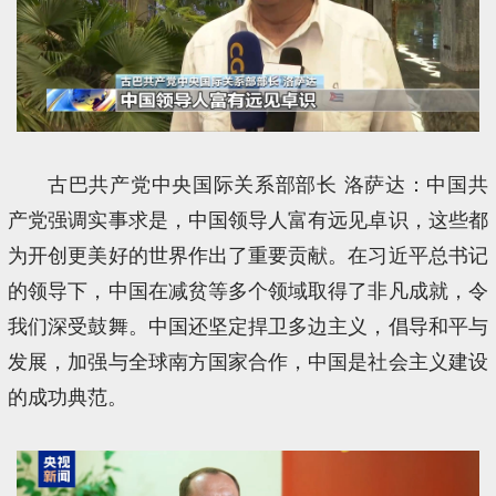
古巴共产党中央国际关系部部长 洛萨达：中国共
产党强调实事求是，中国领导人富有远见卓识，这些都
为开创更美好的世界作出了重要贡献。在习近平总书记
的领导下，中国在减贫等多个领域取得了非凡成就，令
我们深受鼓舞。中国还坚定捍卫多边主义，倡导和平与
发展，加强与全球南方国家合作，中国是社会主义建设
的成功典范。