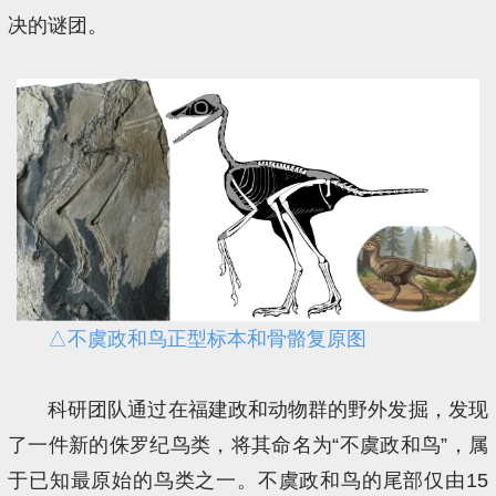
决的谜团。
△不虞政和鸟正型标本和骨骼复原图
科研团队通过在福建政和动物群的野外发掘，发现
了一件新的侏罗纪鸟类，将其命名为“不虞政和鸟”，属
于已知最原始的鸟类之一。不虞政和鸟的尾部仅由15