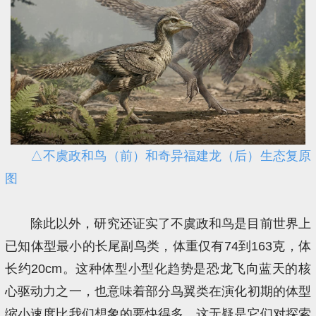
△不虞政和鸟（前）和奇异福建龙（后）生态复原
图
除此以外，研究还证实了不虞政和鸟是目前世界上
已知体型最小的长尾副鸟类，体重仅有74到163克，体
长约20cm。这种体型小型化趋势是恐龙飞向蓝天的核
心驱动力之一，也意味着部分鸟翼类在演化初期的体型
缩小速度比我们想象的要快得多，这无疑是它们对探索