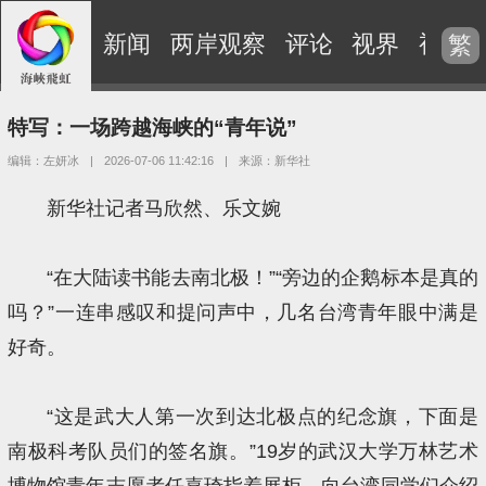
新闻
两岸观察
评论
视界
视频
繁
特写：一场跨越海峡的“青年说”
编辑：左妍冰
|
2026-07-06 11:42:16
|
来源：新华社
新华社记者马欣然、乐文婉
“在大陆读书能去南北极！”“旁边的企鹅标本是真的
吗？”一连串感叹和提问声中，几名台湾青年眼中满是
好奇。
“这是武大人第一次到达北极点的纪念旗，下面是
南极科考队员们的签名旗。”19岁的武汉大学万林艺术
博物馆青年志愿者任嘉琦指着展柜，向台湾同学们介绍