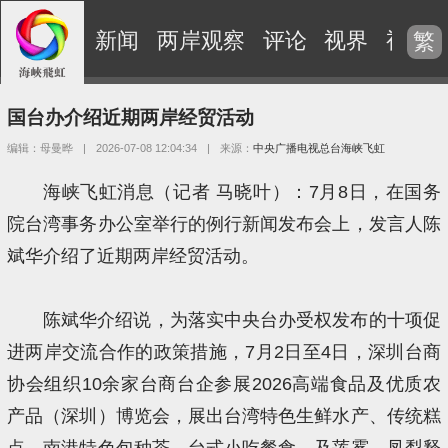
新闻
两岸观察
评论
视界
视频
繁
国台办介绍近期两岸经贸活动
编辑：母曼晔
|
2026-07-08 12:04:34
|
来源：
中央广播电视总台海峡飞虹
海峡飞虹消息（记者 马晓叶）：7月8日，在国务
院台湾事务办公室举行的例行新闻发布会上，发言人陈
斌华介绍了近期两岸经贸活动。
陈斌华介绍说，为落实中央台办受权发布的十项促
进两岸交流合作的政策措施，7月2日至4日，深圳台商
协会组织10余家台商台企参展2026高端食品及优质农
产品（深圳）博览会，展出台湾特色生鲜水产、传统糕
点、南港特色包种茶、台式小吃餐食，及莲雾、凤梨释