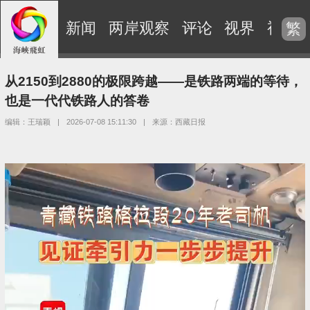
新闻
两岸观察
评论
视界
视频
繁
从2150到2880的极限跨越——是铁路两端的等待，
也是一代代铁路人的答卷
编辑：王瑞颖
|
2026-07-08 15:11:30
|
来源：西藏日报