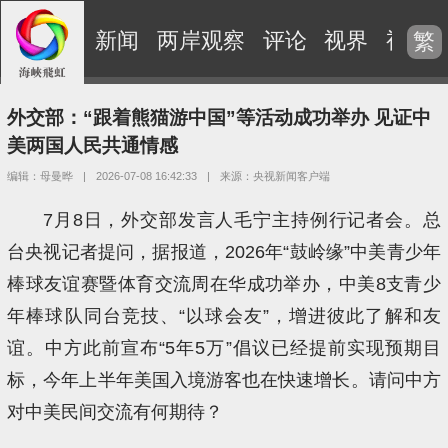
新闻
两岸观察
评论
视界
视频
繁
外交部：“跟着熊猫游中国”等活动成功举办 见证中
美两国人民共通情感
编辑：母曼晔
|
2026-07-08 16:42:33
|
来源：央视新闻客户端
7月8日，外交部发言人毛宁主持例行记者会。总
台央视记者提问，据报道，2026年“鼓岭缘”中美青少年
棒球友谊赛暨体育交流周在华成功举办，中美8支青少
年棒球队同台竞技、“以球会友”，增进彼此了解和友
谊。中方此前宣布“5年5万”倡议已经提前实现预期目
标，今年上半年美国入境游客也在快速增长。请问中方
对中美民间交流有何期待？