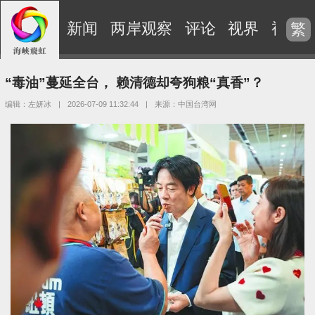
新闻
两岸观察
评论
视界
视频
繁
“毒油”蔓延全台， 赖清德却夸狗粮“真香”？
编辑：左妍冰
|
2026-07-09 11:32:44
|
来源：中国台湾网