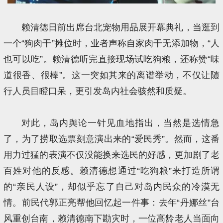
赖清德日前出席台北宠物用品展开幕典礼，当逛到
一个“狗肉干”摊位时，业者声称自家肉干无添加物，“人
也可以吃”。赖清德听完直接现场试吃狗粮，还称赞“味
道很香、很棒”。这一突如其来的离谱举动，不仅让随
行人员目瞪口呆，更引发岛内社会骇然和质疑。
对此，岛内舆论一针见血地指出，当然是选情急
了，为了捞取选票刻意演出来的“爱民秀”。然而，这番
用力过猛的表演不仅没能换来选民的好感，更加剧了老
百姓对他的反感。赖清德想通过“吃狗粮”来打造所谓
的“亲民人设”，却似乎忘了自己对岛内民众的冷漠无
情。前民代郭正亮帮他回忆起一件事：去年“丹娜丝”台
风重创台南，赖清德南下勘灾时，一位高龄老人当面向