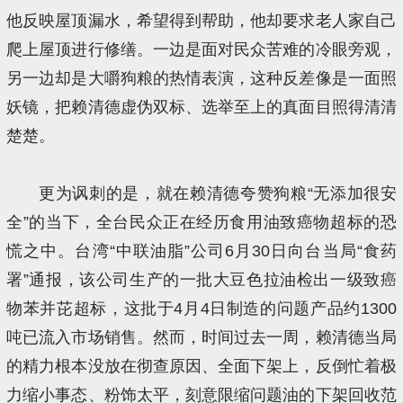
他反映屋顶漏水，希望得到帮助，他却要求老人家自己
爬上屋顶进行修缮。一边是面对民众苦难的冷眼旁观，
另一边却是大嚼狗粮的热情表演，这种反差像是一面照
妖镜，把赖清德虚伪双标、选举至上的真面目照得清清
楚楚。
更为讽刺的是，就在赖清德夸赞狗粮“无添加很安
全”的当下，全台民众正在经历食用油致癌物超标的恐
慌之中。台湾“中联油脂”公司6月30日向台当局“食药
署”通报，该公司生产的一批大豆色拉油检出一级致癌
物苯并芘超标，这批于4月4日制造的问题产品约1300
吨已流入市场销售。然而，时间过去一周，赖清德当局
的精力根本没放在彻查原因、全面下架上，反倒忙着极
力缩小事态、粉饰太平，刻意限缩问题油的下架回收范