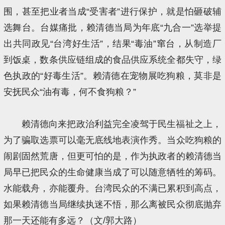
围，甚至把业者当成“受害者”进行保护，就是怕砸破辅
选舞台。台媒痛批，赖清德当局为年底“九合一”选举提
出共同政见“台湾好生活”，结果“毒油”窜台，从制造厂
到饭桌，数条供应链组成的食品供应系统全都失守，绿
色执政的“好毒生活”。赖清德在宠物展吃狗粮，莫非是
安抚民众“油有毒，何不食狗粮？”
赖清德向来把政治利益完全凌驾于民生福祉之上，
为了骗取选票可以毫无底线地表演作秀。当众吃狗粮的
闹剧固然荒唐，但更可怕的是，作为执政者的赖清德当
局早已把民众的生命健康当成了可以随意牺牲的筹码。
水能载舟，亦能覆舟。台湾民众的不满已累积到高点，
如果赖清德当局继续执迷不悟，那么离被民众彻底抛弃
那一天还能有多远？（文/郭大路）