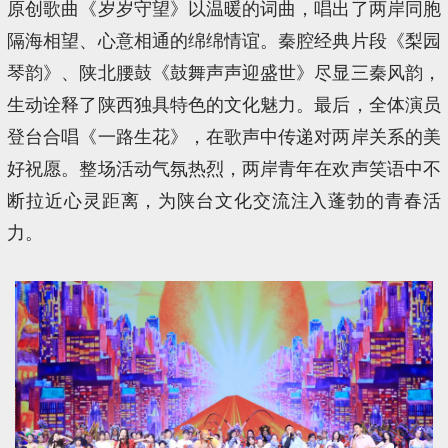
原创歌曲《岁岁守望》以温暖的词曲，唱出了两岸同胞
隔海相望、心意相通的绵绵情谊。秦腔经典片段《梨园
琴韵》、陕北腰鼓《鼓舞声声迎盛世》尽显三秦风韵，
生动诠释了陕西独具特色的文化魅力。最后，全体演员
登台合唱《一路生花》，在歌声中传递对两岸关系的美
好祝愿。整场活动气氛热烈，两岸青年在欢声笑语中不
断拉近心灵距离，为陕台文化交流注入蓬勃的青春活
力。