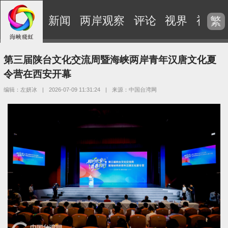
新闻
两岸观察
评论
视界
视频
繁
第三届陕台文化交流周暨海峡两岸青年汉唐文化夏
令营在西安开幕
编辑：左妍冰
|
2026-07-09 11:31:24
|
来源：中国台湾网