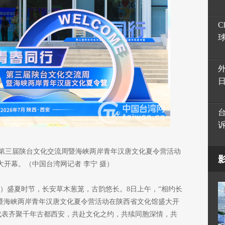
C
——第三届陕台文化交流周暨海峡两岸青年汉唐文化夏令营活动
大开幕。（中国台湾网记者 李宁 摄）
宁）盛夏时节，长安草木葱茏，古韵悠长。8日上午，“相约长
周暨海峡两岸青年汉唐文化夏令营活动在陕西省文化馆盛大开
界代表齐聚千年古都西安，共赴文化之约，共续同胞深情，共