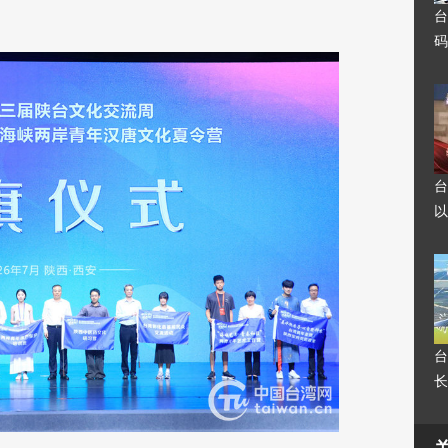
台
码
台
以
台
长