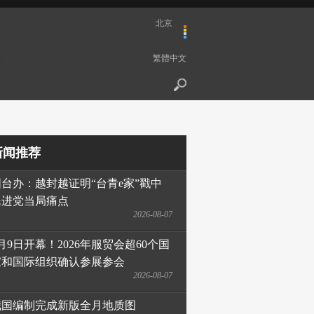
北京
繁體中文
新闻推荐
国台办：越封越证明“台青e家”戳中
民进党当局痛点
2026-08-07
月9日开幕！2026年服贸会超60个国
家和国际组织确认参展参会
2026-08-07
我国编制完成新版全月地质图