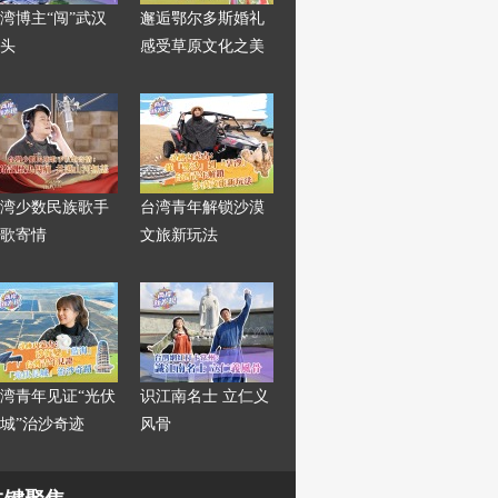
湾博主“闯”武汉
邂逅鄂尔多斯婚礼
头
感受草原文化之美
湾少数民族歌手
台湾青年解锁沙漠
歌寄情
文旅新玩法
湾青年见证“光伏
识江南名士 立仁义
城”治沙奇迹
风骨