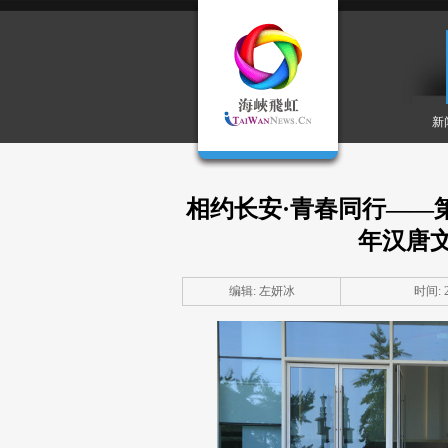
新
相约长安·青春同行——
年汉唐
编辑: 左妍冰
时间: 20