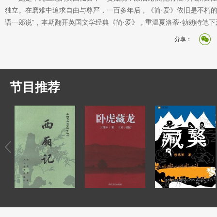
独立。在磨难中追求自由与尊严，一百多年后，《简·爱》依旧是不朽的
语一郎说”，本期翻开英国文学经典《简·爱》，重温夏洛蒂·勃朗特笔
分享：
节目推荐