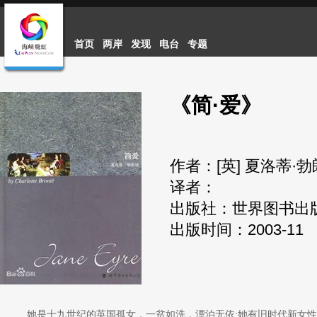
首页
两岸
发现
电台
专题
《简·爱》
作者：
[英] 夏洛蒂·
译者：
出版社：
世界图书出
出版时间：
2003-11
她是十九世纪的英国孤女，一贫如洗，漂泊无依;她有旧时代新女