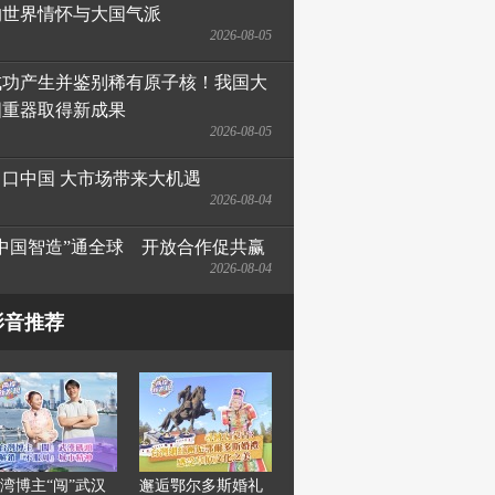
的世界情怀与大国气派
2026-08-05
成功产生并鉴别稀有原子核！我国大
国重器取得新成果
2026-08-05
出口中国 大市场带来大机遇
2026-08-04
“中国智造”通全球　开放合作促共赢
2026-08-04
影音推荐
湾博主“闯”武汉
邂逅鄂尔多斯婚礼