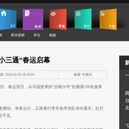
闻
两岸观察
评论
视频
小三通”春运启幕
: 2026-02-03 18:10:05
来源: 中新社
月2日，春运首日，从马祖驶来的“吉顺10号”轮载着100名旅客
老携幼、举家出行，正推着行李车有序排队等待通关。红灯
处可见。