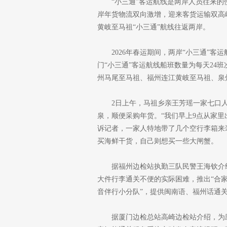
“小三通”客运航线是两岸人员往来
岸年货物流双向激增，迎来客货运输双高峰
黄岐至马祖“小三通”航线往返两岸。
2026年春运期间，两岸“小三通”
门“小三通”客运航线船班数量为每天24班
州马尾至马祖、福州连江黄岐至马祖、泉
2日上午，马祖乡亲王芳瑶一家七口人
泉，顺便采购年货。“我们早上9点从家里
诉记者，一家人特地带了几个空行李箱来
买海鲜干货，自己则想买一些大闸蟹。
据福州边检站执勤三队民警王海钦介
大件行李通关不便的实际困难，推出“合家
音伴行小分队”，提供闽南语、福州话通
据厦门边检总站高崎边检站介绍，为