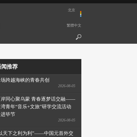
北京
繁體中文
新闻推荐
一场跨越海峡的青春共创
2026-08-05
两岸同心聚乌蒙 青春逐梦话交融——
台湾青年“音乐+文旅”研学交流活动
走进毕节
2026-08-05
“以天下之利为利”——中国元首外交