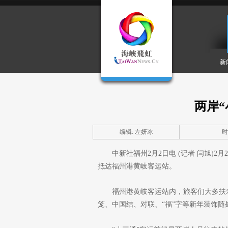
新
两岸“
编辑: 左妍冰
时间
中新社福州2月2日电 (记者 闫旭)2
抵达福州港黄岐客运站。
福州港黄岐客运站内，旅客们大多扶
笼、中国结、对联、“福”字等新年装饰随