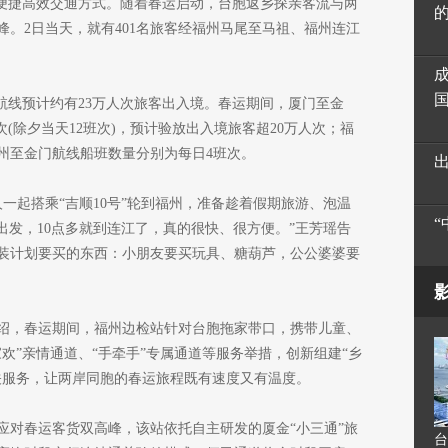
的便捷高效交通方式。随着春运启动，台胞返乡探亲客流与两
。2日当天，就有401名旅客经福州马尾至马祖、福州连江
客运航线预计约有23万人次旅客出入境。春运期间，厦门至金
次(除夕当天12班次)，预计验放出入境旅客超20万人次；福
州至金门航线船班数量分别为每日4班次。
一起搭乘“吉顺10号”轮到福州，准备趁着假期旅游、泡温
出发，10点多就到连江了，真的很快、很方便。”王芳瑶告
装计划要买的东西：小朋友要买玩具、糖葫芦，公公婆婆要
绍，春运期间，福州边检站针对台胞拖家带口，携带儿童、
欢”亲情通道、“手牵手”专属通道等服务举措，创新组建“乡
关服务，让两岸同胞的春运旅程既有速度又有温度。
应对春运客货双高峰，该站依托自主研发的厦金“小三通”旅
台