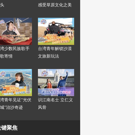
头
感受草原文化之美
湾少数民族歌手
台湾青年解锁沙漠
歌寄情
文旅新玩法
湾青年见证“光伏
识江南名士 立仁义
城”治沙奇迹
风骨
关键聚焦