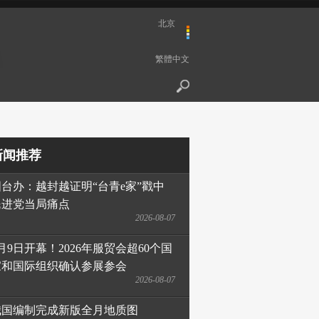
北京
繁體中文
新闻推荐
国台办：越封越证明“台青e家”戳中
民进党当局痛点
2026-08-07
月9日开幕！2026年服贸会超60个国
家和国际组织确认参展参会
2026-08-07
我国编制完成新版全月地质图