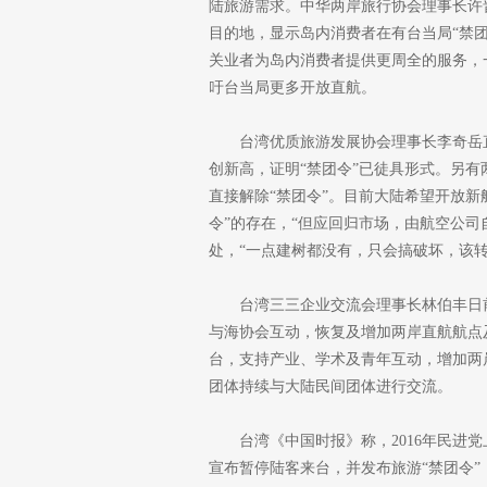
陆旅游需求。中华两岸旅行协会理事长许
目的地，显示岛内消费者在有台当局“禁
关业者为岛内消费者提供更周全的服务，
吁台当局更多开放直航。
台湾优质旅游发展协会理事长李奇岳
创新高，证明“禁团令”已徒具形式。另
直接解除“禁团令”。目前大陆希望开放新
令”的存在，“但应回归市场，由航空公司
处，“一点建树都没有，只会搞破坏，该转
台湾三三企业交流会理事长林伯丰日
与海协会互动，恢复及增加两岸直航航点
台，支持产业、学术及青年互动，增加两
团体持续与大陆民间团体进行交流。
台湾《中国时报》称，2016年民进
宣布暂停陆客来台，并发布旅游“禁团令