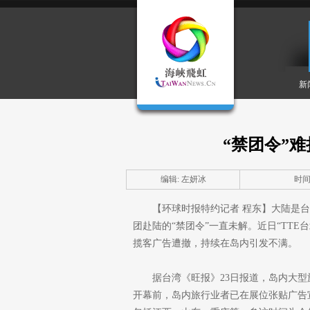
新
“禁团令”
编辑: 左妍冰
时间: 
【环球时报特约记者 程东】大陆是
团赴陆的“禁团令”一直未解。近日“TT
揽客广告遭撤，持续在岛内引发不满。
据台湾《旺报》23日报道，岛内大型旅
开幕前，岛内旅行业者已在展位张贴广告