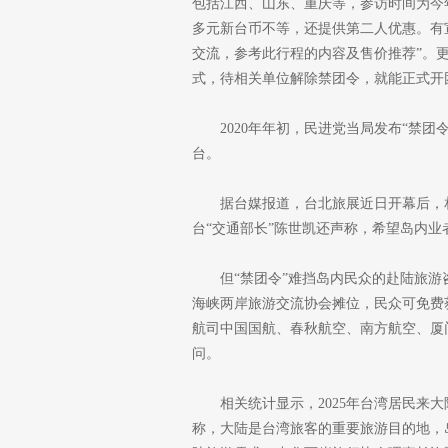
包括江西、山东、重庆等，参访时间为今年
多元新台币不等，还提供第二人优惠。有
交流，参考此行程的内容及售价推荐”。
式，待相关单位解除禁团令，就能正式开
2020年年初，民进党当局发布“禁
台。
据台媒报道，台北旅展近日开幕后，
台“交通部长”陈世凯还声称，希望岛内业
但“禁团令”难挡岛内民众的赴陆旅
海峡两岸旅游交流协会摊位，民众可免费
航司中国国航、春秋航空、南方航空、厦
问。
相关统计显示，2025年台湾居民来大陆4
称，大陆是台湾旅客的重要旅游目的地，