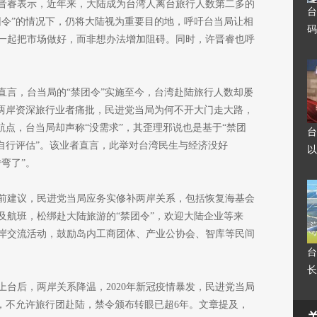
晋睿表示，近年来，大陆成为台湾人离台旅行人数第二多的
台
团令”的情况下，仍将大陆视为重要目的地，呼吁台当局让相
码
一起把市场做好，而非想办法增加阻碍。同时，许晋睿也呼
直言，台当局的“禁团令”实施至今，台湾赴陆旅行人数却屡
有两岸资深旅行业者痛批，民进党当局为何不开大门走大路，
航点，台当局却声称“没需求”，其歪理邪说也是基于“禁团
台
自行评估”。该业者直言，此举对台湾民生与经济没好
以
弯了”。
前建议，民进党当局应务实修补两岸关系，包括恢复海基会
及航班，松绑赴大陆旅游的“禁团令”，欢迎大陆企业等来
岸交流活动，鼓励岛内工商团体、产业公协会、智库等民间
台
长
党上台后，两岸关系降温，2020年新冠疫情暴发，民进党当局
”，不允许旅行团赴陆，禁令颁布转眼已超6年。文章提及，