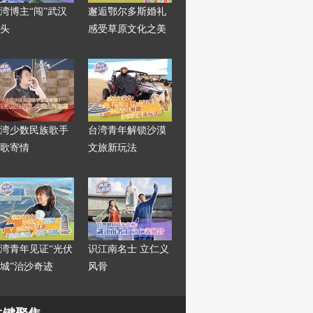
湾博主“闯”武汉
邂逅鄂尔多斯婚礼
头
感受草原文化之美
湾少数民族歌手
台湾青年解锁沙漠
歌寄情
文旅新玩法
湾青年见证“光伏
识江南名士 立仁义
城”治沙奇迹
风骨