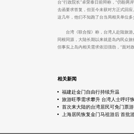
台“行政院长”卓荣泰日前辩称，“仍盼
去函要求答复，但至今未获对方正式回应
这几年，他们不知跑了台当局相关单位多
台湾《联合报》称，台湾人赴陆旅游
同根同源，大陆长期以来就是岛内民众旅
但事实上岛内相关需求依旧强劲，“面对
相关新闻
福建赴金门自由行持续升温
旅游旺季需求攀升 台湾人士呼吁
首次来大陆的台湾居民可免门票游
上海居民恢复金门马祖游后 首批