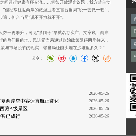
两岸之间进行健康有序交流……例如开放观光议题，我方曾主动
。”但经常往返两岸的旅游业者直言台当局“说一套做一套”，
少遍，但台当局“说不开放就不开”。
人数一再攀升，可见“禁团令”早就名存实亡。文章说，两岸
行的热门目的地，民进党当局通过政治政策阻碍两岸往来，
政策与市场脱节的现实，赖当局还能头埋在沙堆里多久？”
分享：
  2026-05-26
恢复两岸空中客运直航正常化
  2026-05-26
西藏A级景区
  2026-05-26
游客已成行
  2026-05-26