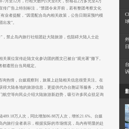
7月至12月，行程天数约5天至8天，价格在2万多元至4万
宣传广告上特别标注，“禁团令未开前，若有整团考察文化
C
更有业者提醒，“因需配合岛内相关政策，公告日期采预约模
团出发”。
团令”，禁止岛内旅行社组团赴大陆旅游，也阻碍大陆人士赴
相关展位宣传赴陆文化参访团的图文已被台“观光署”撤下。
者都遵照台当局规定。
游咨询热情，台媒观察到，旅展上赴陆相关信息很受关注。在
获得大陆各地的旅游信息，更提供代办台胞证等服务，大陆
门航空等向民众介绍大陆旅游新趋势，吸引许多民众驻足询
89.18万人次，同比增加86.88万人次，增长21.6%。台媒
岛内旅行业者表示，根据实际的市场情况，岛内有明显的赴