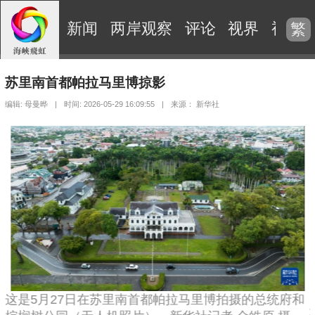
新闻
两岸观察
评论
视界
视频
繁
苏里南首都帕拉马里博掠影
编辑: 母曼晔
|
时间: 2026-05-29 16:09:55
|
来源： 新华社
这是5月27日在苏里南首都帕拉马里博拍摄的总统府和