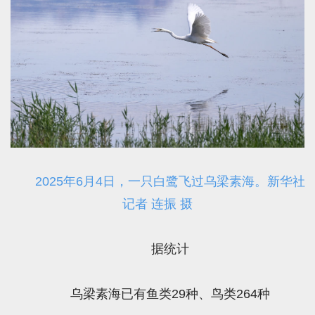
2025年6月4日，一只白鹭飞过乌梁素海。新华社
记者 连振 摄
据统计
乌梁素海已有鱼类29种、鸟类264种