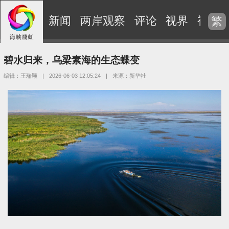
新闻
两岸观察
评论
视界
视频
繁
碧水归来，乌梁素海的生态蝶变
编辑：王瑞颖
|
2026-06-03 12:05:24
|
来源：新华社