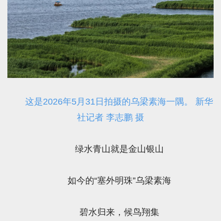
这是2026年5月31日拍摄的乌梁素海一隅。 新华
社记者 李志鹏 摄
绿水青山就是金山银山
如今的“塞外明珠”乌梁素海
碧水归来，候鸟翔集