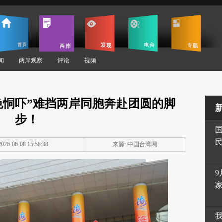
闻
两岸观察
评论
视频
色恫吓”难挡两岸同胞奔赴团圆的脚
步！
26-06-08 15:58:38
来源: 中国台湾网
9