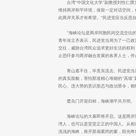
台湾“中国文化大学”副教授刘性仁
维持两岸和平环境，保留一定对话空间，
此两岸关系才有希望。“民进党应当反思
“海峡论坛是两岸同胞民间交流交往
青年张立齐表示，民进党当局为了一己政
交往，威胁台湾民众追求更好生活的权利
止恐吓参与两岸融合发展的各界人士，停止
青山遮不住，毕竟东流去。民进党当
的真实面貌，害怕那道精心堆砌的“高墙
民心、违大势的意识形态与政治禁令，都
鹭岛门开迎归棹，海峡潮平共月明。
海峡论坛的大幕即将开启。这是两岸同
湾人，也可以是堂堂正正的中国人。从相
浅浅的海峡，推开那扇紧闭的窗，阳光终