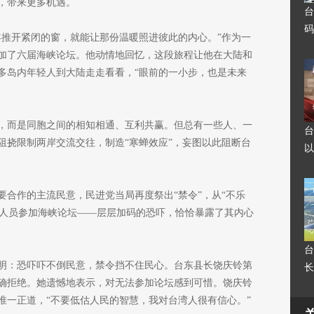
，带来更多机遇。
台
码
年推开紧闭的窗，就能让那份温暖照进彼此的内心。”作为一
加了六届海峡论坛。他动情地回忆，这段旅程让他在大陆和
多岛内年轻人到大陆走走看看，“眼前的一小步，也是未来
，而是同胞之间的相知相通、互利共赢。但总有一些人、一
台
阻挠限制两岸交流交往，制造“寒蝉效应”，妄图以此阻断台
以
要合作的主流民意，民进党当局再度祭出“禁令”，从“不乐
政府人员参加海峡论坛——层层加码的恐吓，恰恰暴露了其内心
台
明：恐吓吓不倒民意，禁令挡不住民心。台东县长饶庆铃第
长
确拒绝。她遗憾地表示，对无法参加论坛感到可惜。饶庆铃
唯一正道，“不要低估人民的智慧，我对台湾人很有信心。”