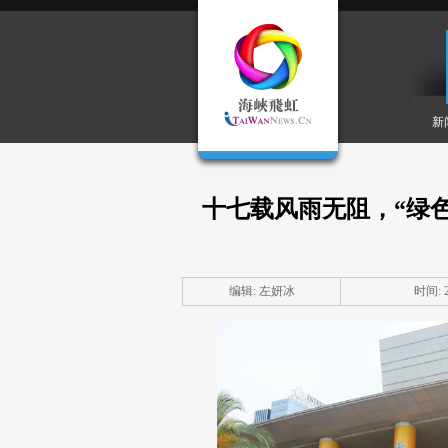
新
十七载风雨无阻，“绿
编辑: 左妍冰
时间: 20