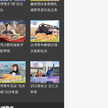
湾博主“闯”武汉
邂逅鄂尔多斯婚礼
头
感受草原文化之美
湾少数民族歌手
台湾青年解锁沙漠
歌寄情
文旅新玩法
湾青年见证“光伏
识江南名士 立仁义
城”治沙奇迹
风骨