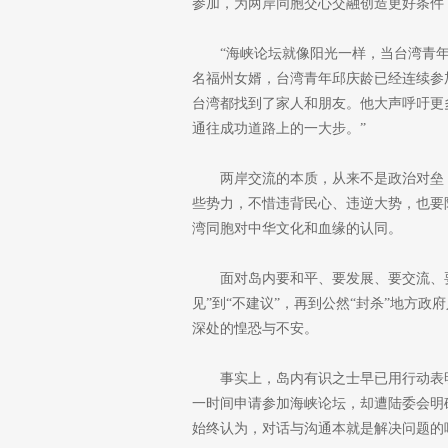
参加，为两岸同胞交心交融创造更好条件
“海峡论坛就像阳光一样，当台湾青
名福州女婿，台湾青年邱庆龄已经连续参
台湾都找到了家人和朋友。他大声呼吁更
通往成功道路上的一大步。”
两岸交流的本质，从来不是政治对垒
些势力，不惜违背民心、违逆大势，也要
湾同胞对中华文化和血缘的认同。
面对岛内要和平、要发展、要交流、
见”到“不建议”，再到公然“封杀”地方
深处的惶恐与不安。
事实上，岛内有识之士早已用行动表
一时间申请参加海峡论坛，却遭陆委会明
始终认为，对话与沟通本就是解决问题的