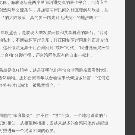
撰文称，海峡论坛是两岸民间沟通交流的最佳平台，台湾应当
创造两岸交流条件，并加强两岸民间的相互理解与欣赏，如
自己的大陆政策，真的要一路走到无法挽回的地步吗？”
的年度盛会，是展现大陆发展面貌和共享机遇的舞台。”台湾
治私利，不断破坏两岸关系，打压限制两岸同胞的正常交流
，这种做法无异于让台湾回到“戒严”时代。“民进党当局应停
‘台独’分裂行径，还台湾同胞应有的自由与权利。”
局越是疯狂阻挠，越是证明他们害怕台湾同胞亲眼看到大陆
”轰然崩塌。正如台湾青年联合会理事长何溢诚所言：“任何逆
终将被时代淘汰、被民意摒弃。”
胞的“家庭聚会”，挡不住，“禁”不掉。一个地地道道的台
识到相知，从相望到相拥，当越来越多的台湾同胞跨越那道
将照进每一个渴望团圆的心灵。