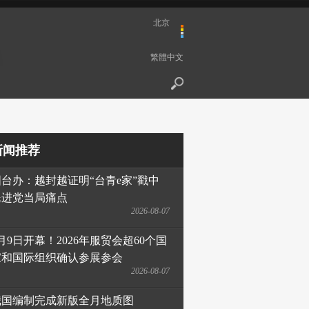
北京
繁體中文
新闻推荐
国台办：越封越证明“台青e家”戳中
民进党当局痛点
2026-08-07
月9日开幕！2026年服贸会超60个国
家和国际组织确认参展参会
2026-08-07
我国编制完成新版全月地质图