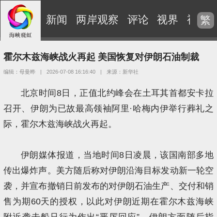
新闻
两岸观察
评论
视界
视频
繁
霍尔木兹海峡战火再起 美国恢复对伊朗石油制裁
编辑：母曼晔
|
2026-07-08 16:16:40
|
来源：新华社
北京时间8日，正值北约峰会在土耳其首都安卡拉
召开、伊朗为已故最高领袖阿里·哈梅内伊举行葬礼之
际，霍尔木兹海峡战火再起。
伊朗媒体报道，当地时间8日凌晨，该国南部多地
传出爆炸声。美方随后称对伊朗沿海目标发动新一轮空
袭，并宣布撤销日前发布的对伊朗石油生产、交付和销
售为期60天的授权，以此对伊朗近期在霍尔木兹海峡
附近袭击船只行为作出“严厉回应”。伊朗方面随后指