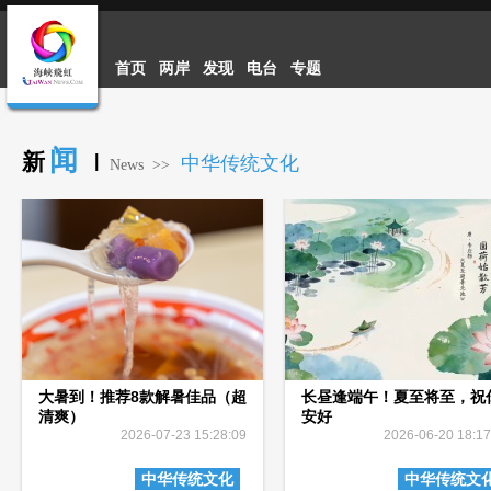
首页
两岸
发现
电台
专题
闻
新
|
中华传统文化
News >>
大暑到！推荐8款解暑佳品（超
长昼逢端午！夏至将至，祝
清爽）
安好
2026-07-23 15:28:09
2026-06-20 18:17
中华传统文化
中华传统文