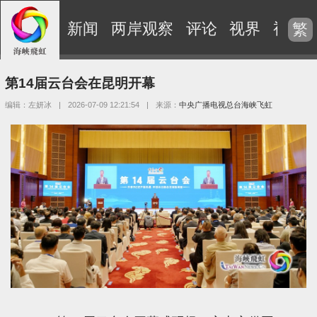
新闻
两岸观察
评论
视界
视频
繁
第14届云台会在昆明开幕
编辑：左妍冰
|
2026-07-09 12:21:54
|
来源：
中央广播电视总台海峡飞虹