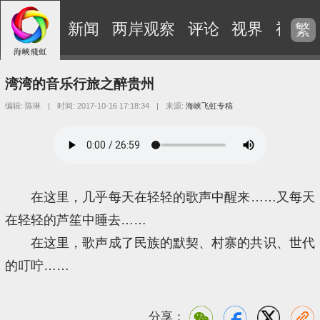
新闻
两岸观察
评论
视界
视频
繁
湾湾的音乐行旅之醉贵州
编辑: 陈琳
|
时间: 2017-10-16 17:18:34
|
来源:
海峡飞虹专稿
在这里，几乎每天在轻轻的歌声中醒来……又每天
在轻轻的芦笙中睡去……
在这里，歌声成了民族的默契、村寨的共识、世代
的叮咛……
分享：