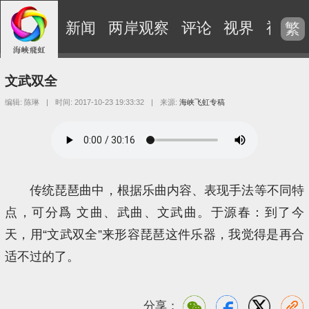
新闻
两岸观察
评论
视界
视频
繁
文武双全
编辑: 陈琳
|
时间: 2017-10-23 19:33:32
|
来源:
海峡飞虹专稿
传统琵琶曲中，根据乐曲内容、表现手法等不同特
点，可分爲 文曲、武曲、文武曲。于源春：到了今
天，用“文武双全”来形容琵琶这件乐器，我觉得是再合
适不过的了。
分享：